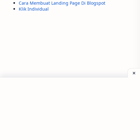
BLT
BPJS Ketenagakerjaan
Cara Membuat Landing Page Di Blogspot
Klik Individual
Bola
Dexlite
Gempa
Harga BBM Naik
Indonesia
Motor listrik
Pertamax Racing
Pertamax Turbo
Pertamina
Pertamina Dex
Rp1 juta
Solar
Sports
bantuan
cair
cara
cek
pekerja