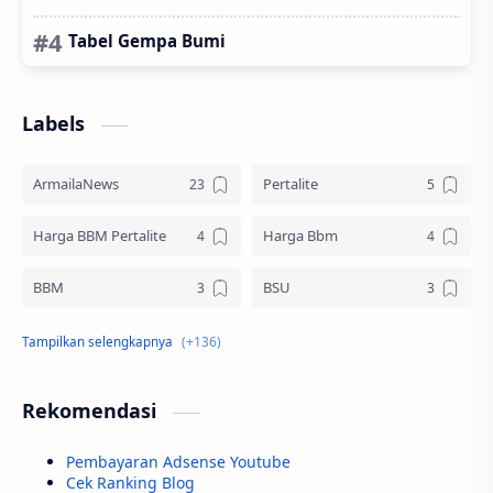
Tabel Gempa Bumi
Labels
ArmailaNews
Pertalite
Harga BBM Pertalite
Harga Bbm
BBM
BSU
Bsu.kemnaker.go.id
Kemnaker
Pertamax
Subsidi Gaji
Rekomendasi
Subsidi Upah
2022
Pembayaran Adsense Youtube
Cek Ranking Blog